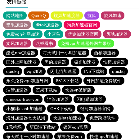
友情链接
网站地图
QuickQ
旋风加速度器
旋风
旋风加速
坚果加速器
tiktok加速器
狗急加速器官网
免费vqn外网加速
小蓝鸟
优途加速器官网
风驰加速器
旋风加速器
八戒看书
免费vps加速器外网苹果版
酷通npv加速器
每天试用一小时加速器
西柚加速器
国外上网加速器
黑豹加速器
极光加速器
快橙加速器
quickq
vqn加速
闪电猫加速器
INS下载站
quickq
永久免费vqn加速外网
6513下载站
外网加速免费软件
油管加速器
芒果下载站
快连vn破解版
chinese-free-vpn
油管加速器
闪电猫加速器
小猫咪ciash加速器
CHK下载站
银河加速器官网
海外加速器七天试用
快连lets加速器
免费跨墙软件
1元机场
新日港下载站
银河vqn官网
每天试用一小时加速器
苹果免费vqn
快连npv加速器