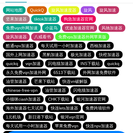
网站地图
QuickQ
旋风加速度器
旋风
旋风加速
坚果加速器
tiktok加速器
狗急加速器官网
免费vqn外网加速
小蓝鸟
优途加速器官网
风驰加速器
旋风加速器
八戒看书
免费vps加速器外网苹果版
酷通npv加速器
每天试用一小时加速器
西柚加速器
国外上网加速器
黑豹加速器
极光加速器
快橙加速器
quickq
vqn加速
闪电猫加速器
INS下载站
quickq
永久免费vqn加速外网
6513下载站
外网加速免费软件
油管加速器
芒果下载站
快连vn破解版
chinese-free-vpn
油管加速器
闪电猫加速器
小猫咪ciash加速器
CHK下载站
银河加速器官网
海外加速器七天试用
快连lets加速器
免费跨墙软件
1元机场
新日港下载站
银河vqn官网
每天试用一小时加速器
苹果免费vqn
快连npv加速器