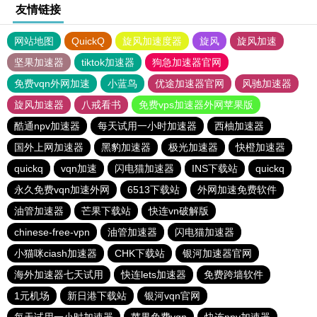
友情链接
网站地图
QuickQ
旋风加速度器
旋风
旋风加速
坚果加速器
tiktok加速器
狗急加速器官网
免费vqn外网加速
小蓝鸟
优途加速器官网
风驰加速器
旋风加速器
八戒看书
免费vps加速器外网苹果版
酷通npv加速器
每天试用一小时加速器
西柚加速器
国外上网加速器
黑豹加速器
极光加速器
快橙加速器
quickq
vqn加速
闪电猫加速器
INS下载站
quickq
永久免费vqn加速外网
6513下载站
外网加速免费软件
油管加速器
芒果下载站
快连vn破解版
chinese-free-vpn
油管加速器
闪电猫加速器
小猫咪ciash加速器
CHK下载站
银河加速器官网
海外加速器七天试用
快连lets加速器
免费跨墙软件
1元机场
新日港下载站
银河vqn官网