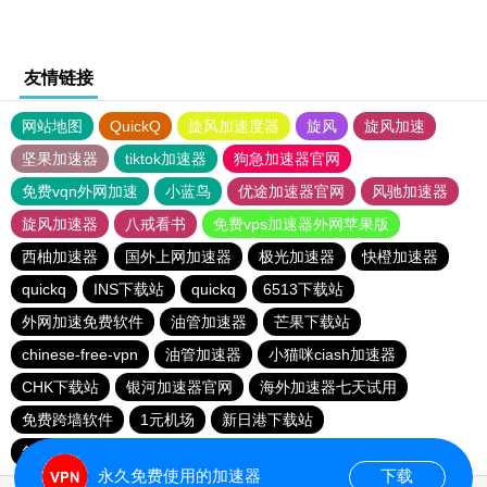
友情链接
网站地图
QuickQ
旋风加速度器
旋风
旋风加速
坚果加速器
tiktok加速器
狗急加速器官网
免费vqn外网加速
小蓝鸟
优途加速器官网
风驰加速器
旋风加速器
八戒看书
免费vps加速器外网苹果版
西柚加速器
国外上网加速器
极光加速器
快橙加速器
quickq
INS下载站
quickq
6513下载站
外网加速免费软件
油管加速器
芒果下载站
chinese-free-vpn
油管加速器
小猫咪ciash加速器
CHK下载站
银河加速器官网
海外加速器七天试用
免费跨墙软件
1元机场
新日港下载站
每天试用一小时加速器
免费vqn加速
永久免费使用的加速器
下载