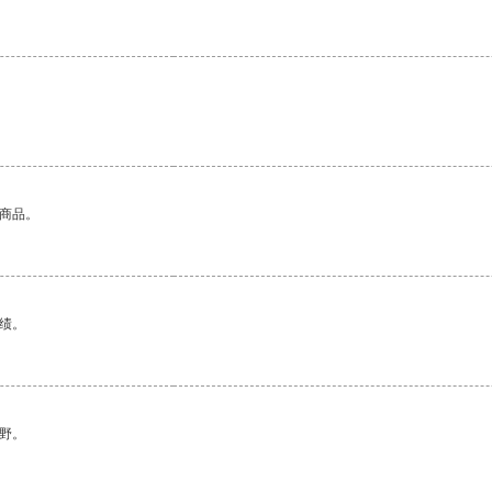
的商品。
绩。
野。