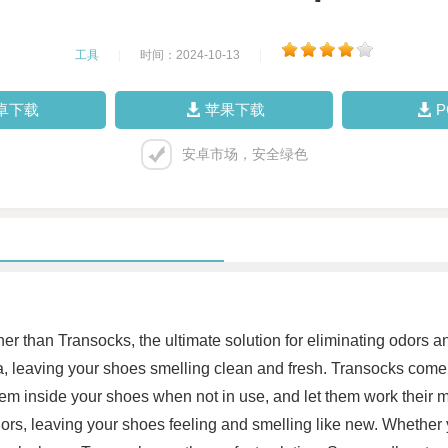
工具
|
时间：2024-10-13
|
卓下载
苹果下载
安卓市场，安全绿色
her than Transocks, the ultimate solution for eliminating odors
leaving your shoes smelling clean and fresh. Transocks come in a
hem inside your shoes when not in use, and let them work their 
ors, leaving your shoes feeling and smelling like new. Whether 