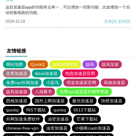
这款加速器app的功能有点单一，可以增加一些新功能，比如增加一个自
动切换线路的功能。
2024-10-19
支持
[0]
反对
[0]
友情链接
网站地图
QuickQ
旋风加速度器
旋风
旋风加速
坚果加速器
tiktok加速器
狗急加速器官网
免费vqn外网加速
小蓝鸟
优途加速器官网
风驰加速器
旋风加速器
八戒看书
免费vps加速器外网苹果版
西柚加速器
国外上网加速器
极光加速器
快橙加速器
quickq
INS下载站
quickq
6513下载站
外网加速免费软件
油管加速器
芒果下载站
chinese-free-vpn
油管加速器
小猫咪ciash加速器