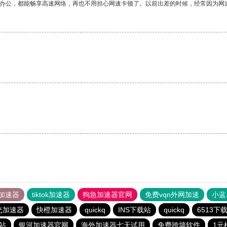
作办公，都能畅享高速网络，再也不用担心网速卡顿了。以前出差的时候，经常因为网
。
加速器
tiktok加速器
狗急加速器官网
免费vqn外网加速
小蓝
光加速器
快橙加速器
quickq
INS下载站
quickq
6513下
载站
银河加速器官网
海外加速器七天试用
免费跨墙软件
1元