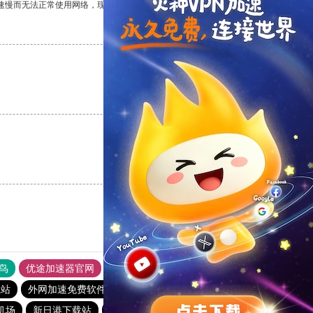
速慢而无法正常使用网络，现在有了这个app，我再也不用担心了。
支持
[0]
反对
[0]
支持
[0]
反对
[0]
支持
[0]
反对
[0]
鸟
优途加速器官网
风驰加速器
旋风加速器
八戒看书
载站
外网加速免费软件
油管加速器
芒果下载站
机场
新日港下载站
每天试用一小时加速器
免费vqn加速