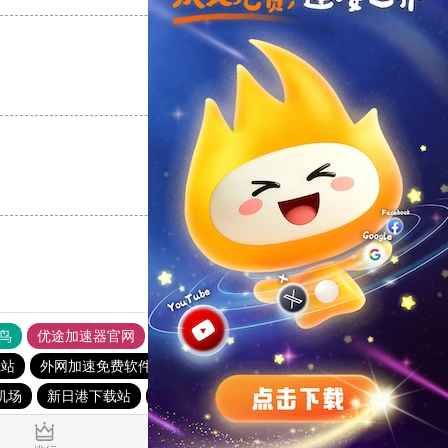
支持
[0]
反对
[0]
支持
[0]
反对
[0]
鸟
优途加速器官网
风驰加速器
旋风加速器
八戒看书
载站
外网加速免费软件
油管加速器
芒果下载站
机场
新日港下载站
每天试用一小时加速器
免费vqn加速