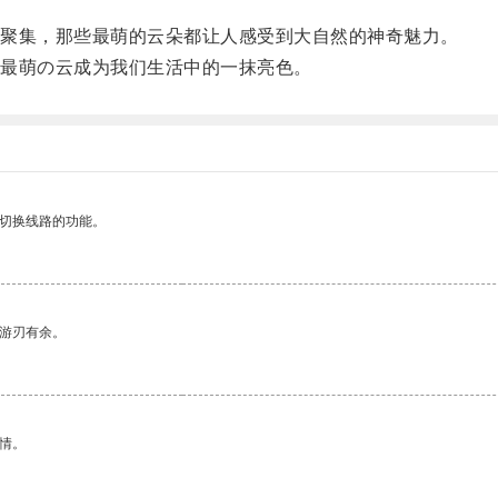
聚集，那些最萌的云朵都让人感受到大自然的神奇魅力。
最萌の云成为我们生活中的一抹亮色。
动切换线路的功能。
中游刃有余。
情。