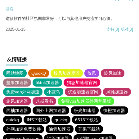
游客
这款软件的社区氛围非常好，可以与其他用户交流学习心得。
2025-01-15
支持
[0]
反对
[0]
友情链接
网站地图
QuickQ
旋风加速度器
旋风
旋风加速
坚果加速器
tiktok加速器
狗急加速器官网
免费vqn外网加速
小蓝鸟
优途加速器官网
风驰加速器
旋风加速器
八戒看书
免费vps加速器外网苹果版
西柚加速器
国外上网加速器
极光加速器
快橙加速器
quickq
INS下载站
quickq
6513下载站
外网加速免费软件
油管加速器
芒果下载站
chinese-free-vpn
油管加速器
小猫咪ciash加速器