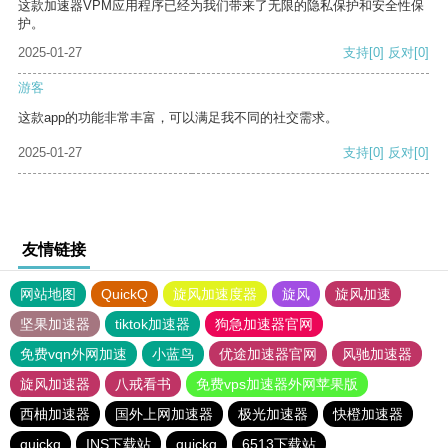
这款加速器VPM应用程序已经为我们带来了无限的隐私保护和安全性保
护。
2025-01-27
支持
[0]
反对
[0]
游客
这款app的功能非常丰富，可以满足我不同的社交需求。
2025-01-27
支持
[0]
反对
[0]
友情链接
网站地图
QuickQ
旋风加速度器
旋风
旋风加速
坚果加速器
tiktok加速器
狗急加速器官网
免费vqn外网加速
小蓝鸟
优途加速器官网
风驰加速器
旋风加速器
八戒看书
免费vps加速器外网苹果版
西柚加速器
国外上网加速器
极光加速器
快橙加速器
quickq
INS下载站
quickq
6513下载站