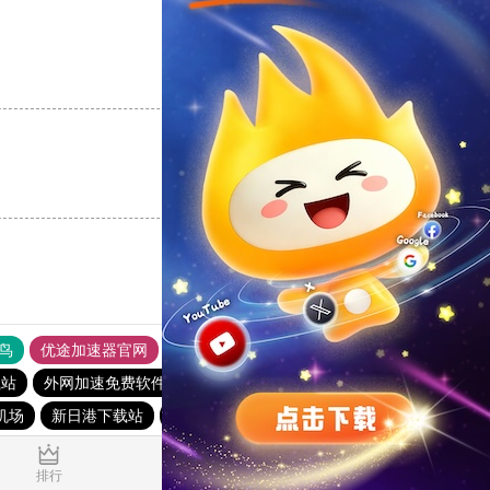
支持
[0]
反对
[0]
支持
[0]
反对
[0]
鸟
优途加速器官网
风驰加速器
旋风加速器
八戒看书
载站
外网加速免费软件
油管加速器
芒果下载站
机场
新日港下载站
每天试用一小时加速器
免费vqn加速
排行
推荐