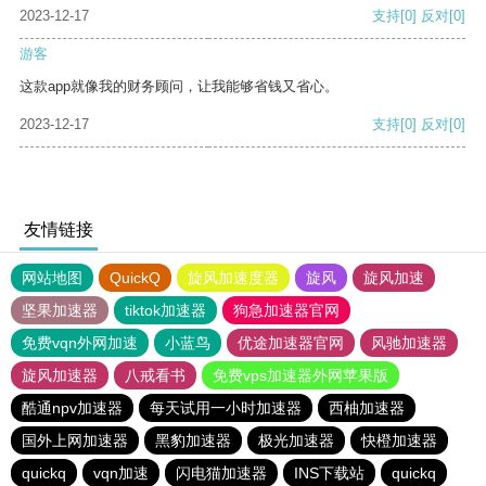
2023-12-17
支持
[0]
反对
[0]
游客
这款app就像我的财务顾问，让我能够省钱又省心。
2023-12-17
支持
[0]
反对
[0]
友情链接
网站地图
QuickQ
旋风加速度器
旋风
旋风加速
坚果加速器
tiktok加速器
狗急加速器官网
免费vqn外网加速
小蓝鸟
优途加速器官网
风驰加速器
旋风加速器
八戒看书
免费vps加速器外网苹果版
酷通npv加速器
每天试用一小时加速器
西柚加速器
国外上网加速器
黑豹加速器
极光加速器
快橙加速器
quickq
vqn加速
闪电猫加速器
INS下载站
quickq