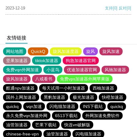
2023-12-19
支持
[0]
反对
[0]
友情链接
网站地图
QuickQ
旋风加速度器
旋风
旋风加速
坚果加速器
tiktok加速器
狗急加速器官网
免费vqn外网加速
小蓝鸟
优途加速器官网
风驰加速器
旋风加速器
八戒看书
免费vps加速器外网苹果版
酷通npv加速器
每天试用一小时加速器
西柚加速器
国外上网加速器
黑豹加速器
极光加速器
快橙加速器
quickq
vqn加速
闪电猫加速器
INS下载站
quickq
永久免费vqn加速外网
6513下载站
外网加速免费软件
油管加速器
芒果下载站
快连vn破解版
chinese-free-vpn
油管加速器
闪电猫加速器