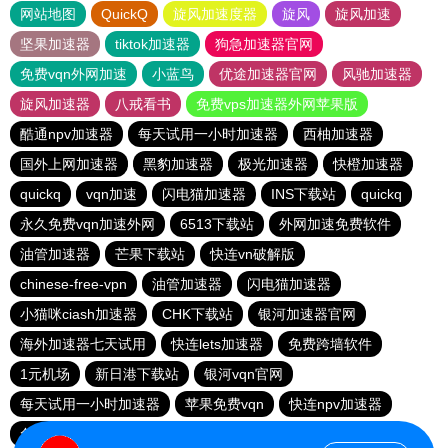
网站地图
QuickQ
旋风加速度器
旋风
旋风加速
坚果加速器
tiktok加速器
狗急加速器官网
免费vqn外网加速
小蓝鸟
优途加速器官网
风驰加速器
旋风加速器
八戒看书
免费vps加速器外网苹果版
酷通npv加速器
每天试用一小时加速器
西柚加速器
国外上网加速器
黑豹加速器
极光加速器
快橙加速器
quickq
vqn加速
闪电猫加速器
INS下载站
quickq
永久免费vqn加速外网
6513下载站
外网加速免费软件
油管加速器
芒果下载站
快连vn破解版
chinese-free-vpn
油管加速器
闪电猫加速器
小猫咪ciash加速器
CHK下载站
银河加速器官网
海外加速器七天试用
快连lets加速器
免费跨墙软件
1元机场
新日港下载站
银河vqn官网
每天试用一小时加速器
苹果免费vqn
快连npv加速器
免费vqn加速