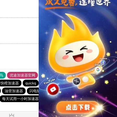
支持
[0]
反对
[0]
支持
[0]
反对
[0]
鸟
优途加速器官网
风驰加速器
旋风加速器
八戒看书
快橙加速器
quickq
vqn加速
闪电猫加速器
INS下载站
油管加速器
闪电猫加速器
小猫咪ciash加速器
每天试用一小时加速器
苹果免费vqn
快连npv加速器