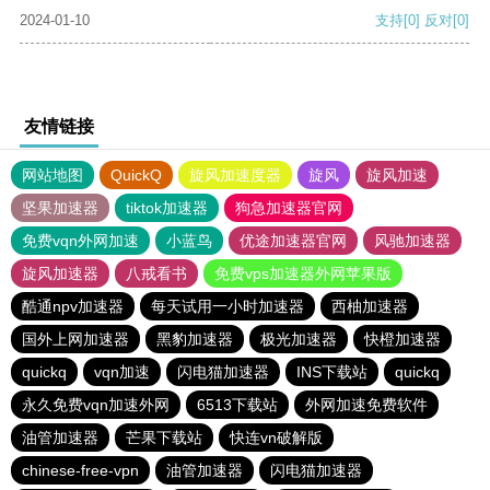
2024-01-10
支持
[0]
反对
[0]
友情链接
网站地图
QuickQ
旋风加速度器
旋风
旋风加速
坚果加速器
tiktok加速器
狗急加速器官网
免费vqn外网加速
小蓝鸟
优途加速器官网
风驰加速器
旋风加速器
八戒看书
免费vps加速器外网苹果版
酷通npv加速器
每天试用一小时加速器
西柚加速器
国外上网加速器
黑豹加速器
极光加速器
快橙加速器
quickq
vqn加速
闪电猫加速器
INS下载站
quickq
永久免费vqn加速外网
6513下载站
外网加速免费软件
油管加速器
芒果下载站
快连vn破解版
chinese-free-vpn
油管加速器
闪电猫加速器