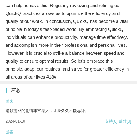
can help achieve this. Regularly reviewing and refining our
QuickQ practices allows us to optimize the efficiency and
quality of our work. In conclusion, QuickQ has become a vital
principle in today's fast-paced world. By embracing QuickQ,
individuals can enhance productivity, manage time effectively,
and accomplish more in their professional and personal lives.
However, it is crucial to strike a balance between speed and
quality to ensure optimal results. So let's embrace this
principle, adapt our routines, and strive for greater efficiency in
all areas of our lives.#18#
评论
游客
这款游戏的剧情非常感人，让我久久不能忘怀。
2024-01-10
支持
[0]
反对
[0]
游客