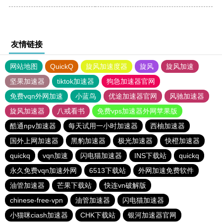
友情链接
网站地图
QuickQ
旋风加速度器
旋风
旋风加速
坚果加速器
tiktok加速器
狗急加速器官网
免费vqn外网加速
小蓝鸟
优途加速器官网
风驰加速器
旋风加速器
八戒看书
免费vps加速器外网苹果版
酷通npv加速器
每天试用一小时加速器
西柚加速器
国外上网加速器
黑豹加速器
极光加速器
快橙加速器
quickq
vqn加速
闪电猫加速器
INS下载站
quickq
永久免费vqn加速外网
6513下载站
外网加速免费软件
油管加速器
芒果下载站
快连vn破解版
chinese-free-vpn
油管加速器
闪电猫加速器
小猫咪ciash加速器
CHK下载站
银河加速器官网