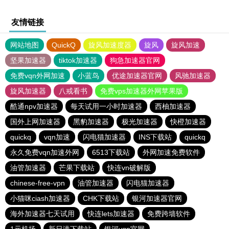
友情链接
网站地图
QuickQ
旋风加速度器
旋风
旋风加速
坚果加速器
tiktok加速器
狗急加速器官网
免费vqn外网加速
小蓝鸟
优途加速器官网
风驰加速器
旋风加速器
八戒看书
免费vps加速器外网苹果版
酷通npv加速器
每天试用一小时加速器
西柚加速器
国外上网加速器
黑豹加速器
极光加速器
快橙加速器
quickq
vqn加速
闪电猫加速器
INS下载站
quickq
永久免费vqn加速外网
6513下载站
外网加速免费软件
油管加速器
芒果下载站
快连vn破解版
chinese-free-vpn
油管加速器
闪电猫加速器
小猫咪ciash加速器
CHK下载站
银河加速器官网
海外加速器七天试用
快连lets加速器
免费跨墙软件