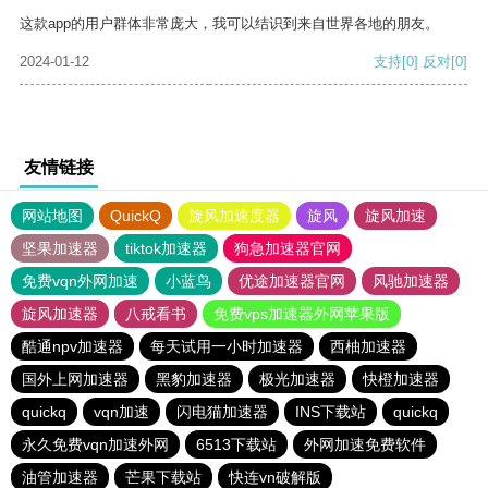
这款app的用户群体非常庞大，我可以结识到来自世界各地的朋友。
2024-01-12
支持
[0]
反对
[0]
友情链接
网站地图
QuickQ
旋风加速度器
旋风
旋风加速
坚果加速器
tiktok加速器
狗急加速器官网
免费vqn外网加速
小蓝鸟
优途加速器官网
风驰加速器
旋风加速器
八戒看书
免费vps加速器外网苹果版
酷通npv加速器
每天试用一小时加速器
西柚加速器
国外上网加速器
黑豹加速器
极光加速器
快橙加速器
quickq
vqn加速
闪电猫加速器
INS下载站
quickq
永久免费vqn加速外网
6513下载站
外网加速免费软件
油管加速器
芒果下载站
快连vn破解版