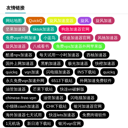
友情链接
网站地图
QuickQ
旋风加速度器
旋风
旋风加速
坚果加速器
tiktok加速器
狗急加速器官网
免费vqn外网加速
小蓝鸟
优途加速器官网
风驰加速器
旋风加速器
八戒看书
免费vps加速器外网苹果版
酷通npv加速器
每天试用一小时加速器
西柚加速器
国外上网加速器
黑豹加速器
极光加速器
快橙加速器
quickq
vqn加速
闪电猫加速器
INS下载站
quickq
永久免费vqn加速外网
6513下载站
外网加速免费软件
油管加速器
芒果下载站
快连vn破解版
chinese-free-vpn
油管加速器
闪电猫加速器
小猫咪ciash加速器
CHK下载站
银河加速器官网
海外加速器七天试用
快连lets加速器
免费跨墙软件
1元机场
新日港下载站
银河vqn官网