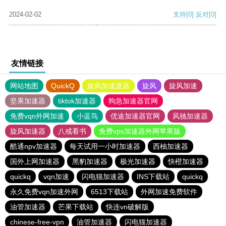
2024-02-02
支持
[0]
反对
[0]
友情链接
网站地图
QuickQ
旋风加速度器
旋风
旋风加速
坚果加速器
tiktok加速器
狗急加速器官网
免费vqn外网加速
小蓝鸟
优途加速器官网
风驰加速器
旋风加速器
八戒看书
免费vps加速器外网苹果版
酷通npv加速器
每天试用一小时加速器
西柚加速器
国外上网加速器
黑豹加速器
极光加速器
快橙加速器
quickq
vqn加速
闪电猫加速器
INS下载站
quickq
永久免费vqn加速外网
6513下载站
外网加速免费软件
油管加速器
芒果下载站
快连vn破解版
chinese-free-vpn
油管加速器
闪电猫加速器