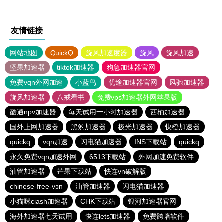
友情链接
网站地图
QuickQ
旋风加速度器
旋风
旋风加速
坚果加速器
tiktok加速器
狗急加速器官网
免费vqn外网加速
小蓝鸟
优途加速器官网
风驰加速器
旋风加速器
八戒看书
免费vps加速器外网苹果版
酷通npv加速器
每天试用一小时加速器
西柚加速器
国外上网加速器
黑豹加速器
极光加速器
快橙加速器
quickq
vqn加速
闪电猫加速器
INS下载站
quickq
永久免费vqn加速外网
6513下载站
外网加速免费软件
油管加速器
芒果下载站
快连vn破解版
chinese-free-vpn
油管加速器
闪电猫加速器
小猫咪ciash加速器
CHK下载站
银河加速器官网
海外加速器七天试用
快连lets加速器
免费跨墙软件