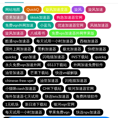
网站地图
QuickQ
旋风加速度器
旋风
旋风加速
坚果加速器
tiktok加速器
狗急加速器官网
免费vqn外网加速
小蓝鸟
优途加速器官网
风驰加速器
旋风加速器
八戒看书
免费vps加速器外网苹果版
酷通npv加速器
每天试用一小时加速器
西柚加速器
国外上网加速器
黑豹加速器
极光加速器
快橙加速器
quickq
vqn加速
闪电猫加速器
INS下载站
quickq
永久免费vqn加速外网
6513下载站
外网加速免费软件
油管加速器
芒果下载站
快连vn破解版
chinese-free-vpn
油管加速器
闪电猫加速器
小猫咪ciash加速器
CHK下载站
银河加速器官网
海外加速器七天试用
快连lets加速器
免费跨墙软件
1元机场
新日港下载站
银河vqn官网
每天试用一小时加速器
苹果免费vqn
快连npv加速器