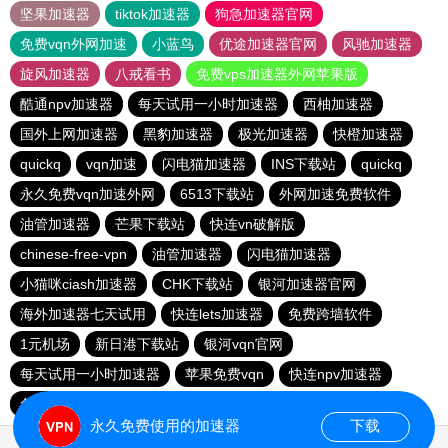
坚果加速器
tiktok加速器
狗急加速器官网
免费vqn外网加速
小蓝鸟
优途加速器官网
风驰加速器
旋风加速器
八戒看书
免费vps加速器外网苹果版
酷通npv加速器
每天试用一小时加速器
西柚加速器
国外上网加速器
黑豹加速器
极光加速器
快橙加速器
quickq
vqn加速
闪电猫加速器
INS下载站
quickq
永久免费vqn加速外网
6513下载站
外网加速免费软件
油管加速器
芒果下载站
快连vn破解版
chinese-free-vpn
油管加速器
闪电猫加速器
小猫咪ciash加速器
CHK下载站
银河加速器官网
海外加速器七天试用
快连lets加速器
免费跨墙软件
1元机场
新日港下载站
银河vqn官网
每天试用一小时加速器
苹果免费vqn
快连npv加速器
免费vqn加速
永久免费使用的加速器
下载