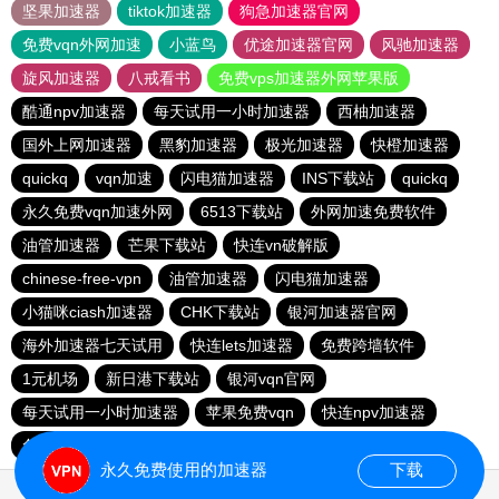
坚果加速器
tiktok加速器
狗急加速器官网
免费vqn外网加速
小蓝鸟
优途加速器官网
风驰加速器
旋风加速器
八戒看书
免费vps加速器外网苹果版
酷通npv加速器
每天试用一小时加速器
西柚加速器
国外上网加速器
黑豹加速器
极光加速器
快橙加速器
quickq
vqn加速
闪电猫加速器
INS下载站
quickq
永久免费vqn加速外网
6513下载站
外网加速免费软件
油管加速器
芒果下载站
快连vn破解版
chinese-free-vpn
油管加速器
闪电猫加速器
小猫咪ciash加速器
CHK下载站
银河加速器官网
海外加速器七天试用
快连lets加速器
免费跨墙软件
1元机场
新日港下载站
银河vqn官网
每天试用一小时加速器
苹果免费vqn
快连npv加速器
免费vqn加速
永久免费使用的加速器
下载