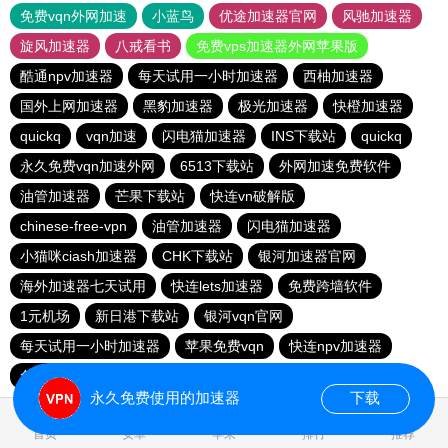
免费vqn外网加速
小蓝鸟
优途加速器官网
风驰加速器
旋风加速器
八戒看书
免费vps加速器外网苹果版
酷通npv加速器
每天试用一小时加速器
西柚加速器
国外上网加速器
黑豹加速器
极光加速器
快橙加速器
quickq
vqn加速
闪电猫加速器
INS下载站
quickq
永久免费vqn加速外网
6513下载站
外网加速免费软件
油管加速器
芒果下载站
快连vn破解版
chinese-free-vpn
油管加速器
闪电猫加速器
小猫咪ciash加速器
CHK下载站
银河加速器官网
海外加速器七天试用
快连lets加速器
免费跨墙软件
1元机场
新日港下载站
银河vqn官网
每天试用一小时加速器
苹果免费vqn
快连npv加速器
免费vqn加速
永久免费使用的加速器
下载
0.666299s
首页
安卓
苹果
排行
推荐