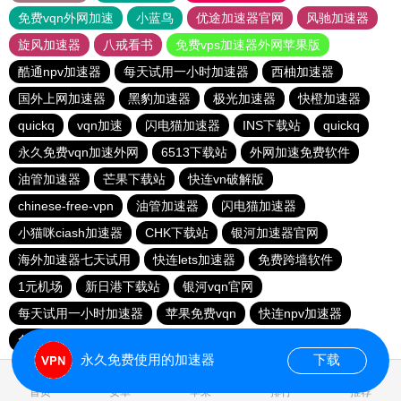
免费vqn外网加速
小蓝鸟
优途加速器官网
风驰加速器
旋风加速器
八戒看书
免费vps加速器外网苹果版
酷通npv加速器
每天试用一小时加速器
西柚加速器
国外上网加速器
黑豹加速器
极光加速器
快橙加速器
quickq
vqn加速
闪电猫加速器
INS下载站
quickq
永久免费vqn加速外网
6513下载站
外网加速免费软件
油管加速器
芒果下载站
快连vn破解版
chinese-free-vpn
油管加速器
闪电猫加速器
小猫咪ciash加速器
CHK下载站
银河加速器官网
海外加速器七天试用
快连lets加速器
免费跨墙软件
1元机场
新日港下载站
银河vqn官网
每天试用一小时加速器
苹果免费vqn
快连npv加速器
免费vqn加速
永久免费使用的加速器
下载
1.633916s
首页
安卓
苹果
排行
推荐