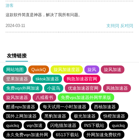
游客
这款软件简直是神器，解决了我所有问题。
2024-03-11
支持
[0]
反对
[0]
友情链接
网站地图
QuickQ
旋风加速度器
旋风
旋风加速
坚果加速器
tiktok加速器
狗急加速器官网
免费vqn外网加速
小蓝鸟
优途加速器官网
风驰加速器
旋风加速器
八戒看书
免费vps加速器外网苹果版
酷通npv加速器
每天试用一小时加速器
西柚加速器
国外上网加速器
黑豹加速器
极光加速器
快橙加速器
quickq
vqn加速
闪电猫加速器
INS下载站
quickq
永久免费vqn加速外网
6513下载站
外网加速免费软件